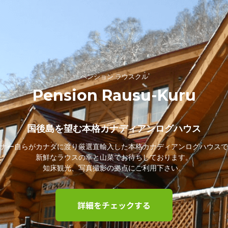
ペンション ラウスクル
Pension Rausu-Kuru
国後島を望む本格カナディアンログハウス
ナー自らがカナダに渡り厳選直輸入した本格カナディアンログハウスで
新鮮なラウスの幸と山菜でお待ちしております。
知床観光、写真撮影の拠点にご利用下さい。
詳細をチェックする