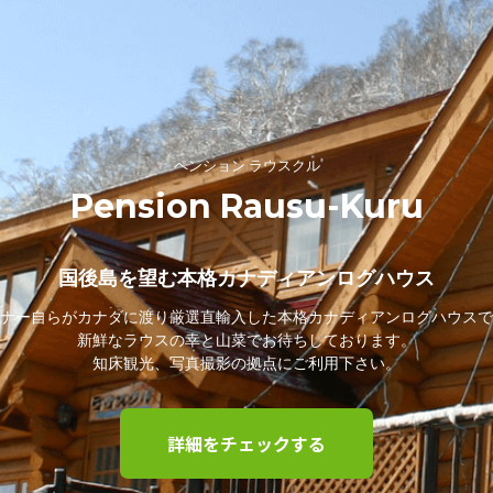
ペンション ラウスクル
Pension Rausu-Kuru
国後島を望む本格カナディアンログハウス
ナー自らがカナダに渡り厳選直輸入した本格カナディアンログハウスで
新鮮なラウスの幸と山菜でお待ちしております。
知床観光、写真撮影の拠点にご利用下さい。
詳細をチェックする