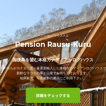
ペンション ラウスクル
Pension Rausu-Kuru
国後島を望む本格カナディアンログハウス
ナー自らがカナダに渡り厳選直輸入した本格カナディアンログハウスで
新鮮なラウスの幸と山菜でお待ちしております。
知床観光、写真撮影の拠点にご利用下さい。
詳細をチェックする