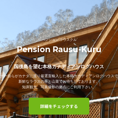
ペンション ラウスクル
Pension Rausu-Kuru
国後島を望む本格カナディアンログハウス
ナー自らがカナダに渡り厳選直輸入した本格カナディアンログハウスで
新鮮なラウスの幸と山菜でお待ちしております。
知床観光、写真撮影の拠点にご利用下さい。
詳細をチェックする