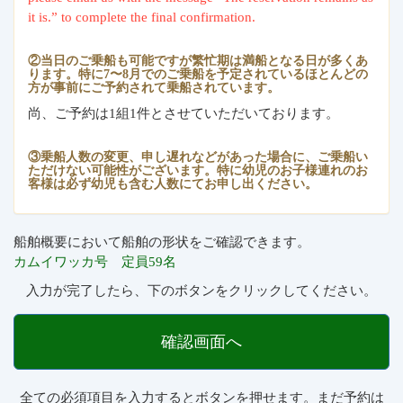
it is.” to complete the final confirmation.
②当日のご乗船も可能ですが繁忙期は満船となる日が多くあ
ります。特に7〜8月でのご乗船を予定されているほとんどの
方が事前にご予約されて乗船されています。
尚、ご予約は1組1件とさせていただいております。
③乗船人数の変更、申し遅れなどがあった場合に、ご乗船い
ただけない可能性がございます。特に幼児のお子様連れのお
客様は必ず幼児も含む人数にてお申し出ください。
船舶概要において船舶の形状をご確認できます。
カムイワッカ号 定員59名
入力が完了したら、下のボタンをクリックしてください。
確認画面へ
全ての必須項目を入力するとボタンを押せます。まだ予約は