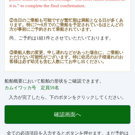
it is.” to complete the final confirmation.
②当日のご乗船も可能ですが繁忙期は満船となる日が多くあ
ります。特に7〜8月でのご乗船を予定されているほとんどの
方が事前にご予約されて乗船されています。
尚、ご予約は1組1件とさせていただいております。
③乗船人数の変更、申し遅れなどがあった場合に、ご乗船い
ただけない可能性がございます。特に幼児のお子様連れのお
客様は必ず幼児も含む人数にてお申し出ください。
船舶概要において船舶の形状をご確認できます。
カムイワッカ号 定員59名
入力が完了したら、下のボタンをクリックしてください。
確認画面へ
全ての必須項目を入力するとボタンを押せます。まだ予約は