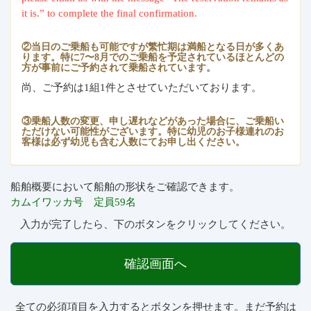
it is.” to complete the final confirmation.
②当日のご乗船も可能ですが繁忙期は満船となる日が多くあ
ります。特に7〜8月でのご乗船を予定されているほとんどの
方が事前にご予約されて乗船されています。
尚、ご予約は1組1件とさせていただいております。
③乗船人数の変更、申し遅れなどがあった場合に、ご乗船い
ただけない可能性がございます。特に幼児のお子様連れのお
客様は必ず幼児も含む人数にてお申し出ください。
船舶概要において船舶の形状をご確認できます。
カムイワッカ号 定員59名
入力が完了したら、下のボタンをクリックしてください。
確認画面へ
全ての必須項目を入力するとボタンを押せます。まだ予約は