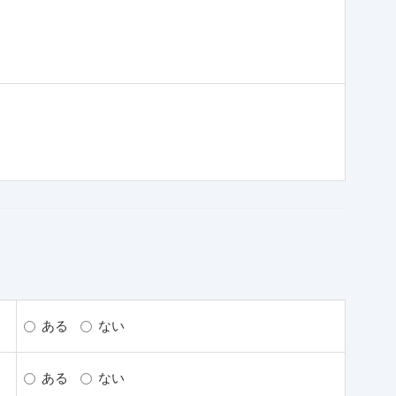
ある
ない
ある
ない