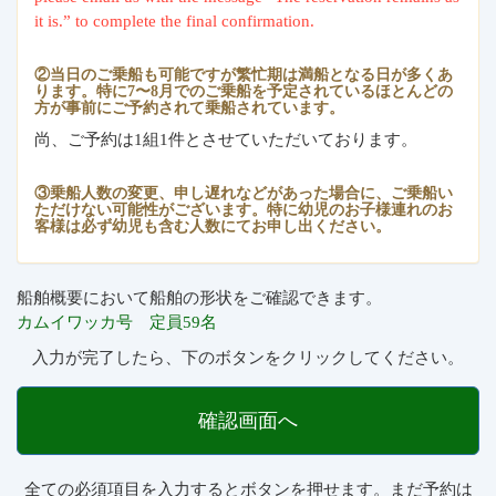
it is.” to complete the final confirmation.
②当日のご乗船も可能ですが繁忙期は満船となる日が多くあ
ります。特に7〜8月でのご乗船を予定されているほとんどの
方が事前にご予約されて乗船されています。
尚、ご予約は1組1件とさせていただいております。
③乗船人数の変更、申し遅れなどがあった場合に、ご乗船い
ただけない可能性がございます。特に幼児のお子様連れのお
客様は必ず幼児も含む人数にてお申し出ください。
船舶概要において船舶の形状をご確認できます。
カムイワッカ号 定員59名
入力が完了したら、下のボタンをクリックしてください。
確認画面へ
全ての必須項目を入力するとボタンを押せます。まだ予約は