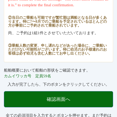
it is.” to complete the final confirmation.
②当日のご乗船も可能ですが繁忙期は満船となる日が多くあ
ります。特に7〜8月でのご乗船を予定されているほとんどの
方が事前にご予約されて乗船されています。
尚、ご予約は1組1件とさせていただいております。
③乗船人数の変更、申し遅れなどがあった場合に、ご乗船い
ただけない可能性がございます。特に幼児のお子様連れのお
客様は必ず幼児も含む人数にてお申し出ください。
船舶概要において船舶の形状をご確認できます。
カムイワッカ号 定員59名
入力が完了したら、下のボタンをクリックしてください。
確認画面へ
全ての必須項目を入力するとボタンを押せます。まだ予約は