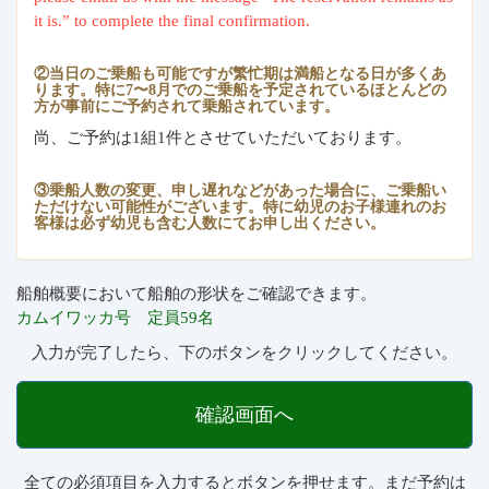
it is.” to complete the final confirmation.
②当日のご乗船も可能ですが繁忙期は満船となる日が多くあ
ります。特に7〜8月でのご乗船を予定されているほとんどの
方が事前にご予約されて乗船されています。
尚、ご予約は1組1件とさせていただいております。
③乗船人数の変更、申し遅れなどがあった場合に、ご乗船い
ただけない可能性がございます。特に幼児のお子様連れのお
客様は必ず幼児も含む人数にてお申し出ください。
船舶概要において船舶の形状をご確認できます。
カムイワッカ号 定員59名
入力が完了したら、下のボタンをクリックしてください。
確認画面へ
全ての必須項目を入力するとボタンを押せます。まだ予約は