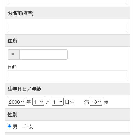
お名前
(漢字)
住所
〒
住所
生年月日／年齢
年
月
日生 満
歳
性別
男
女