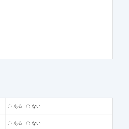
ある
ない
ある
ない